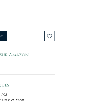
er
 sur Amazon
ques
:
298
x 1.91 x 21.08 cm