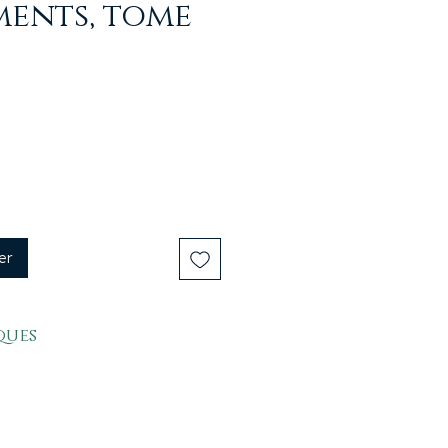
ments, tome
er
ques