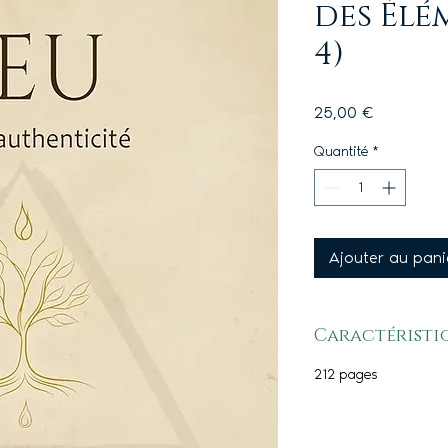
des Élé
4)
Prix
25,00 €
Quantité
*
Ajouter au pani
Caractéristi
212 pages