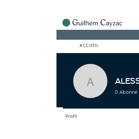
ACCUEIL
ales
alessandr
0
Abonné
Profil