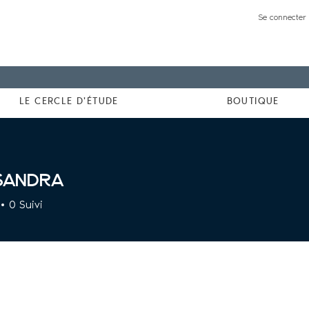
Se connecter 
LE CERCLE D'ÉTUDE
BOUTIQUE
sandra
a
0
Suivi