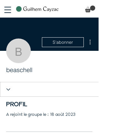
Plus d'actions
S'abonner
beaschell
beaschell
Profil
A rejoint le groupe le : 18 août 2023