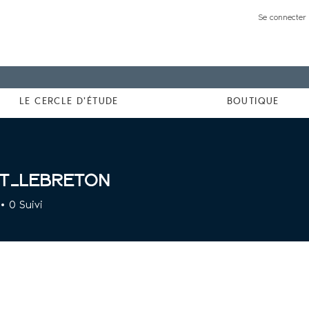
Se connecter 
LE CERCLE D'ÉTUDE
BOUTIQUE
it_lebreton
breton
0
Suivi