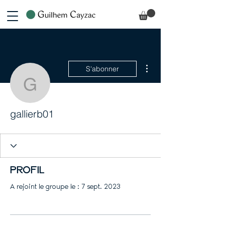
Plus d'actions
S'abonner
gallierb01
gallierb01
Profil
A rejoint le groupe le : 7 sept. 2023