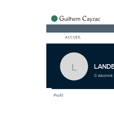
ACCUEIL
lande
landerie
0
Abonné
Profil