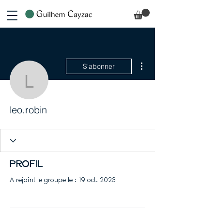
Plus d'actions
S'abonner
leo.robin
leo.robin
Profil
A rejoint le groupe le : 19 oct. 2023