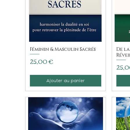
Féminin & Masculin Sacrés
De la
Révei
Prix
25,00 €
Prix
25,0
Ajouter au panier