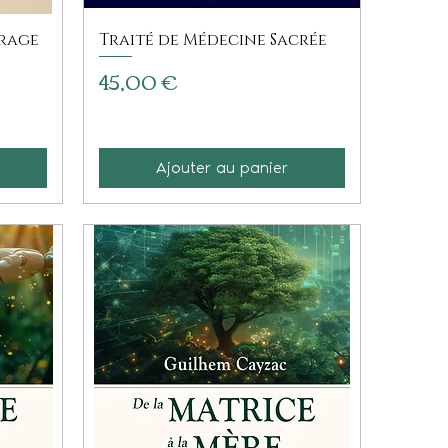
crage
Traité de Médecine Sacrée
Prix
45,00 €
Ajouter au panier