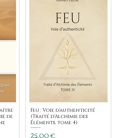
aître
Feu : Voie d'authenticité
se de
(Traité d'Alchimie des
ne
Éléments, tome 4)
Prix
25,00 €