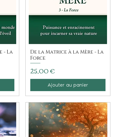
 - La
De la Matrice à la Mère - La
Force
Prix
25,00 €
Ajouter au panier