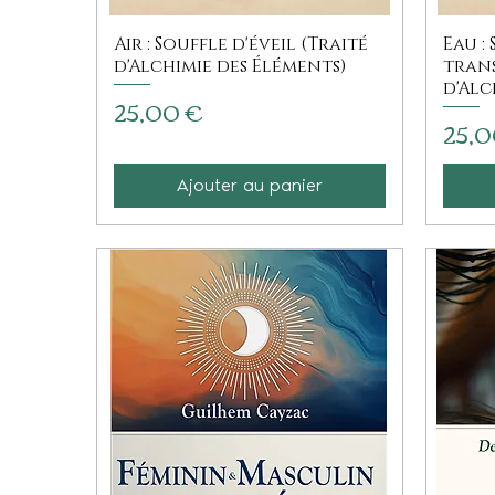
Air : Souffle d'éveil (Traité
Eau :
d'Alchimie des Éléments)
tran
d'Alc
Prix
25,00 €
Prix
25,0
Ajouter au panier