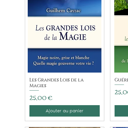
Les Grandes Lois de la
Guéri
Magies
Prix
25,0
Prix
25,00 €
Ajouter au panier