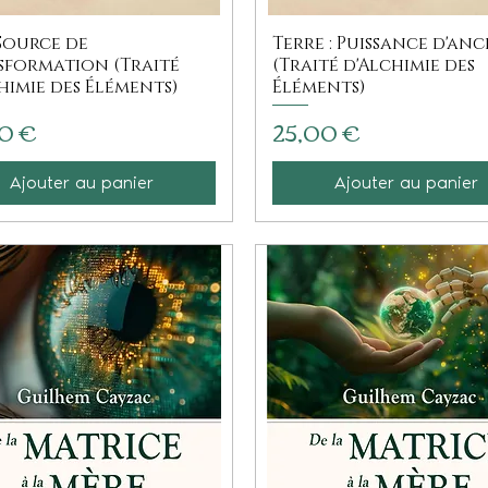
 Source de
Terre : Puissance d'an
sformation (Traité
(Traité d'Alchimie des
himie des Éléments)
Éléments)
Prix
0 €
25,00 €
Ajouter au panier
Ajouter au panier