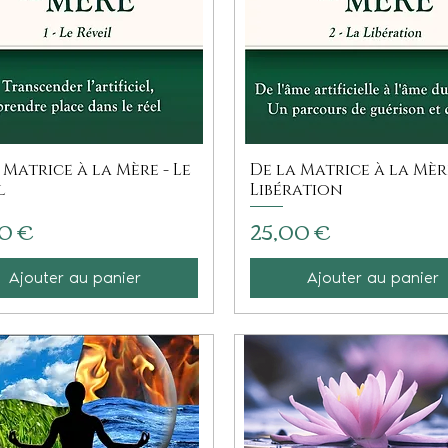
 Matrice à la Mère - Le
De la Matrice à la Mère
l
Libération
Prix
0 €
25,00 €
Ajouter au panier
Ajouter au panier