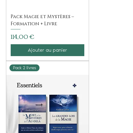
Pack Magie et Mystères –
Formation + Livre
Prix
114,00 €
Ajouter au panier
Pack 2 livres