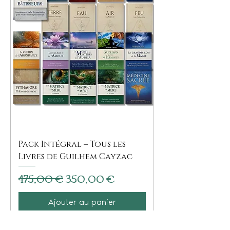
Pack Intégral – Tous les
Livres de Guilhem Cayzac
Prix original
Prix promotionnel
475,00 €
350,00 €
Ajouter au panier