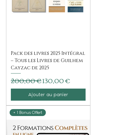
Pack des livres 2025 Intégral
– Tous les Livres de Guilhem
Cayzac de 2025
Prix original
Prix promotionnel
200,00 €
130,00 €
Ajouter au panier
+ 1 Bonus Offert