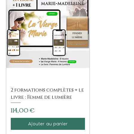
2 formations complètes + le
livre : Femme de lumière
Prix
114,00 €
Ajouter au panier