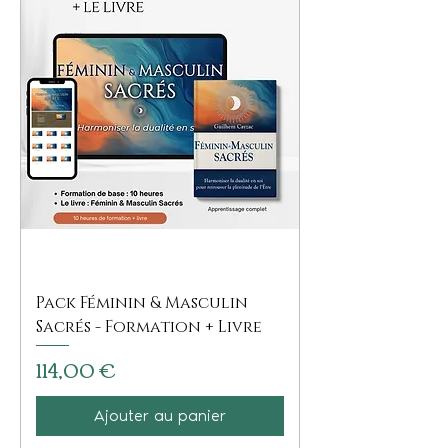
Pack Féminin & Masculin
Sacrés - Formation + Livre
Prix
114,00 €
Ajouter au panier