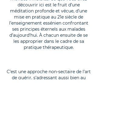
découvrir ici est le fruit d’une
méditation profonde et vécue, d’une
mise en pratique au 21e siècle de
l’enseignement essénien confrontant
ses principes éternels aux malades
d’aujourd’hui. À chacun ensuite de se
les approprier dans le cadre de sa
pratique thérapeutique.
C’est une approche non-sectaire de l’art
de guérir, s’adressant aussi bien au
chirurgien qu’au thérapeute en énergie,
au pharmacien qu’à l’acupuncteur. Face
aux défis inédits posés par la
technologie et une humanité déracinée,
les thérapeutes y trouveront des
réponses, des points de vue totalement
inédits et libérateurs.