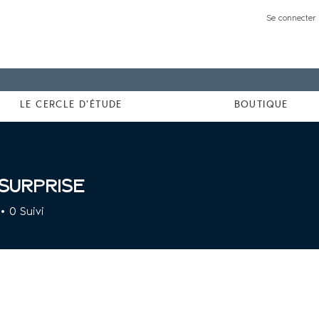
Se connecter 
LE CERCLE D'ÉTUDE
BOUTIQUE
surprise
rise
0
Suivi