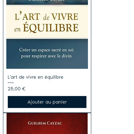
L'art de vivre en équilibre
Prix
25,00 €
Ajouter au panier