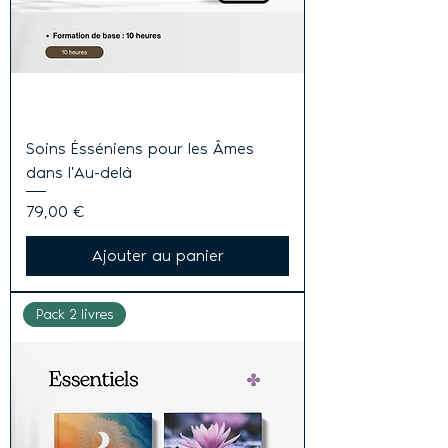
Soins Ésséniens pour les Âmes
dans l'Au-delà
Prix
79,00 €
Ajouter au panier
Pack 2 livres