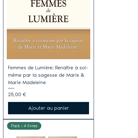
Femmes de Lumière: Renaître à soi-
même par la sagesse de Marie &
Marie Madeleine
Prix
25,00 €
Ajouter au panier
Pack : 4 livres