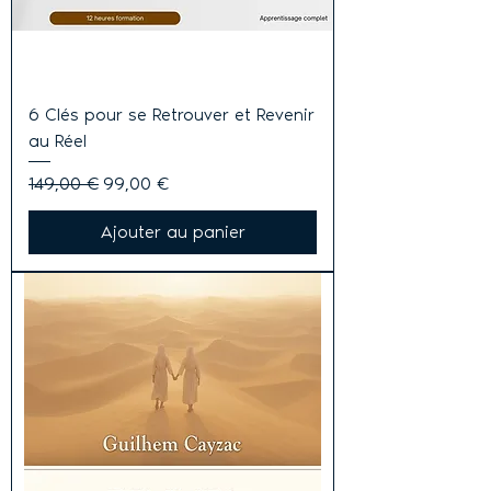
6 Clés pour se Retrouver et Revenir
au Réel
Prix original
Prix promotionnel
149,00 €
99,00 €
Ajouter au panier