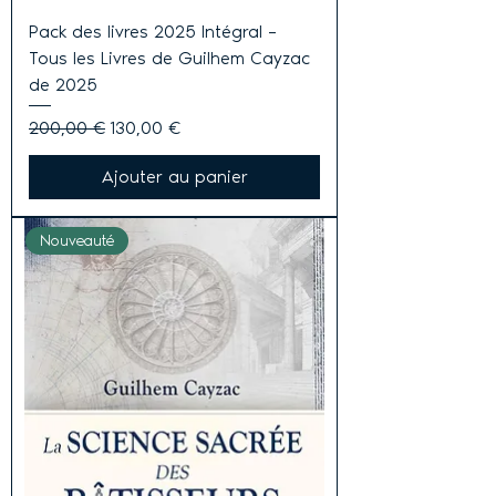
Pack des livres 2025 Intégral –
Tous les Livres de Guilhem Cayzac
de 2025
Prix original
Prix promotionnel
200,00 €
130,00 €
Ajouter au panier
Nouveauté