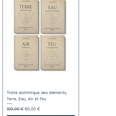
Traité Alchimique des éléments,
Terre, Eau, Air et Feu
Prix original
Prix promotionnel
100,00 €
80,00 €