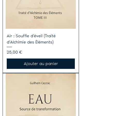
Air : Souffle d'éveil (Traité
d'Alchimie des Éléments)
Prix
25,00 €
Ajouter au panier