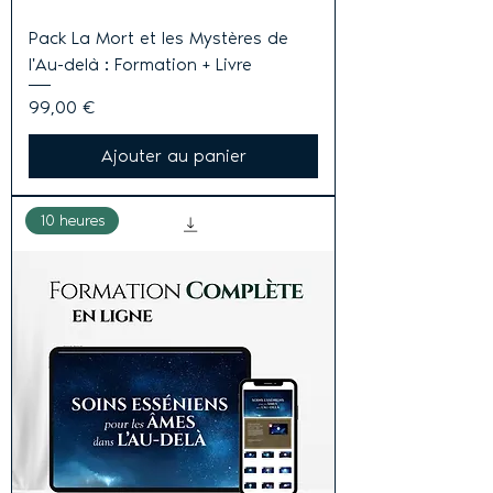
Pack La Mort et les Mystères de
l'Au-delà : Formation + Livre
Prix
99,00 €
Ajouter au panier
10 heures